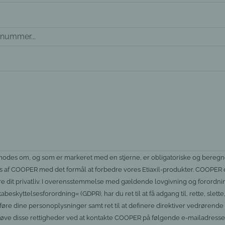
modes om, og som er markeret med en stjerne, er obligatoriske og beregn
 af COOPER med det formål at forbedre vores Etiaxil-produkter. COOPER 
ktere dit privatliv. I overensstemmelse med gældende lovgivning og forordn
eskyttelsesforordning« (GDPR), har du ret til at få adgang til, rette, slet
øre dine personoplysninger samt ret til at definere direktiver vedrørend
døve disse rettigheder ved at kontakte COOPER på følgende e-mailadresse