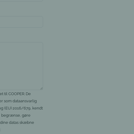
et til COOPER. De
er som dataansvarlig
ing (EU) 2016/679, kendt
te, begrænse, gøre
e dine datas skæbne
: