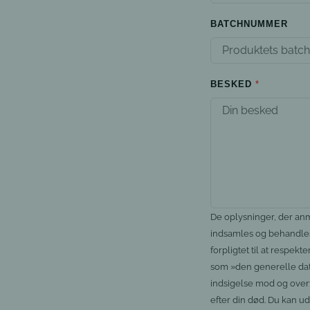
BATCHNUMMER
BESKED
De oplysninger, der an
indsamles og behandles
forpligtet til at respe
som »den generelle datab
indsigelse mod og overf
efter din død. Du kan u