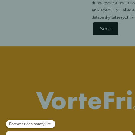
donneespersonnelles@coo
en klage til CNIL eller
databeskyttelsespolitik h
Send