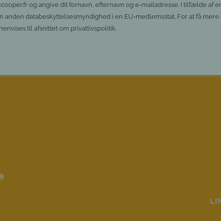
per.fr og angive dit fornavn, efternavn og e-mailadresse. I tilfælde af en
 en anden databeskyttelsesmyndighed i en EU-medlemsstat. For at få mere 
envises til afsnittet om privatlivspolitik.
LI