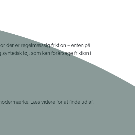
vor der er regelmæssig friktion – enten på
yntetisk tøj, som kan forårsage friktion i
 modermærke. Læs videre for at finde ud af,