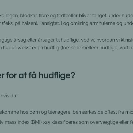
ollagen, blodkar, fibre og fedtceller bliver fanget under huden
 (f.eks. på halsen), i ansigtet, i og omkring armhulerne og und
tige årsag eller årsager til hudflige, ved vi, hvordan vi klini
din hududvækst er en hudflig (forskelle mellem hudflige, vo
for at få hudflige?
 hvis du:
rekomme hos børn og teenagere, bemærkes de oftest fra mid
 mass index (BMI) >25 klassificeres som overvægtige eller fed