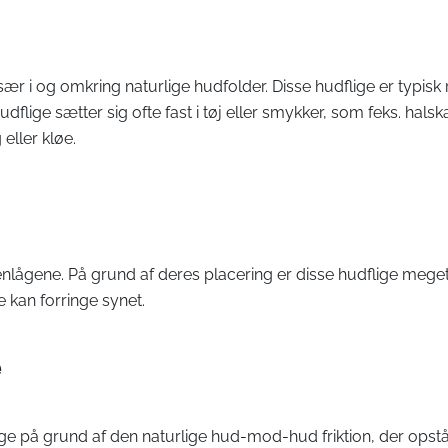
 især i og omkring naturlige hudfolder. Disse hudflige er typi
dflige sætter sig ofte fast i tøj eller smykker, som feks. hal
eller kløe.
nlågene. På grund af deres placering er disse hudflige meget
 kan forringe synet.
e
ige på grund af den naturlige hud-mod-hud friktion, der opst