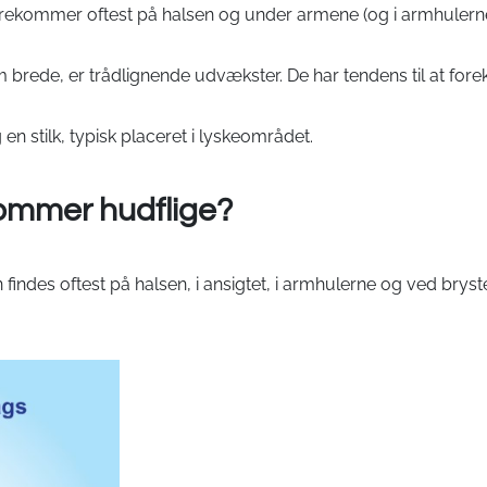
orekommer oftest på halsen og under armene (og i armhulerne
brede, er trådlignende udvækster. De har tendens til at fo
 stilk, typisk placeret i lyskeområdet.
ommer hudflige?
ndes oftest på halsen, i ansigtet, i armhulerne og ved bryster