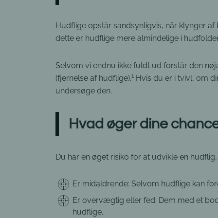
Hudflige opstår sandsynligvis, når klynger af k
dette er hudflige mere almindelige i hudfolder
Selvom vi endnu ikke fuldt ud forstår den nøjag
1
(fjernelse af hudflige).
Hvis du er i tvivl, om 
undersøge den.
Hvad øger dine chancer 
Du har en øget risiko for at udvikle en hudflig,
Er midaldrende: Selvom hudflige kan fo
Er overvægtig eller fed: Dem med et body
hudflige.