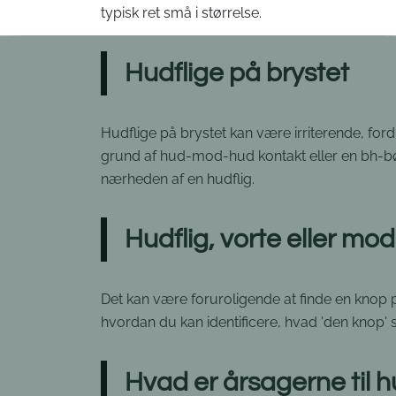
typisk ret små i størrelse.
Hudflige på brystet
Hudflige på brystet kan være irriterende, for
grund af hud-mod-hud kontakt eller en bh-bø
nærheden af en hudflig.
Hudflig, vorte eller m
Det kan være foruroligende at finde en knop p
hvordan du kan identificere, hvad 'den knop' s
Hvad er årsagerne til h