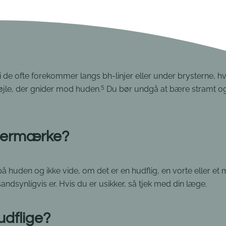
di de ofte forekommer langs bh-linjer eller under brysterne, h
5
jle, der gnider mod huden.
Du bør undgå at bære stramt og s
odermærke?
å huden og ikke vide, om det er en hudflig, en vorte eller et
andsynligvis er. Hvis du er usikker, så tjek med din læge.
udflige?