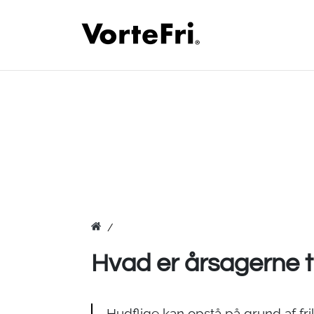
Hvad er årsagerne ti
Hudflige kan opstå på grund af fri