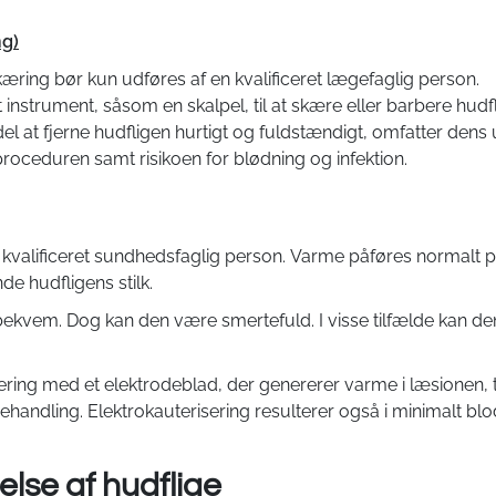
g)
kæring bør kun udføres af en kvalificeret lægefaglig person.
nstrument, såsom en skalpel, til at skære eller barbere hudfl
l at fjerne hudfligen hurtigt og fuldstændigt, omfatter dens 
roceduren samt risikoen for blødning og infektion.
kvalificeret sundhedsfaglig person. Varme påføres normalt p
de hudfligens stilk.
bekvem. Dog kan den være smertefuld. I visse tilfælde kan den
ering med et elektrodeblad, der genererer varme i læsionen, 
handling. Elektrokauterisering resulterer også i minimalt bl
nelse af hudflige