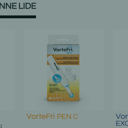
NNE LIDE
VorteFri
Vor
FREEZE
EXCEL
2-i-1