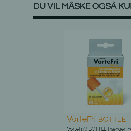
DU VIL MÅSKE OGSÅ KU
ri
VorteFri
BOTTLE
PEN C
BOTTLE trænger ind