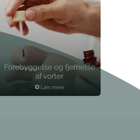
Forebyggelse og fjernelse
af vorter
Læs mere