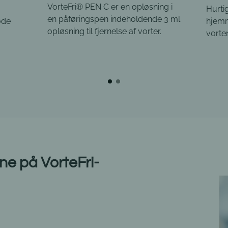
ng i
Hurtig og effektiv
gelsy
e 3 ml
hjemmebehandling som fryser
behan
.
vorten ved -80°C
ene på VorteFri-