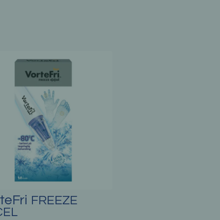
teFri
DUO POWER
: frysepen -25 grader C og