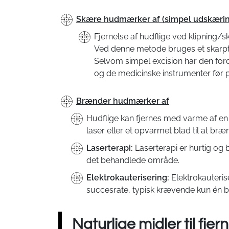
Skære hudmærker af (simpel udskærin
Fjernelse af hudflige ved klipning/s
Ved denne metode bruges et skarpt i
Selvom simpel excision har den forde
og de medicinske instrumenter før p
Brænder hudmærker af
Hudflige kan fjernes med varme af en 
laser eller et opvarmet blad til at bræn
Laserterapi:
Laserterapi er hurtig og 
det behandlede område.
Elektrokauterisering:
Elektrokauteris
succesrate, typisk krævende kun én be
Naturlige midler til fjer