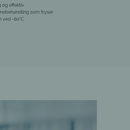
repen. Effektiv 5-dages
dling.