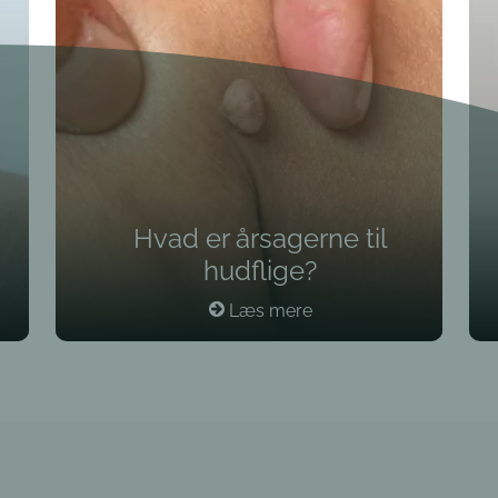
Hvad er årsagerne til
hudflige?
Læs mere