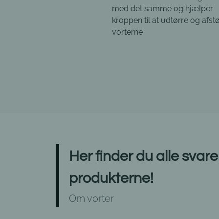
VorteFri® PEN C er en opløsni
amme og hjælper
en påføringspen indeholdend
 at udtørre og afstøde
opløsning til fjernelse af vorter
Her finder du alle svar
produkterne!
Om vorter